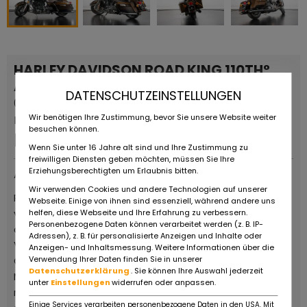
HARLEY DAVIDSON ROAD KING 110TH°
ANNIVERSARY
DATENSCHUTZEINSTELLUNGEN
0 KM
Wir benötigen Ihre Zustimmung, bevor Sie unsere Website weiter
Dauerinserat
besuchen können.
Preis auf Anfrage
Wenn Sie unter 16 Jahre alt sind und Ihre Zustimmung zu
freiwilligen Diensten geben möchten, müssen Sie Ihre
Erziehungsberechtigten um Erlaubnis bitten.
Anbieter
Wir verwenden Cookies und andere Technologien auf unserer
Ruote da Sogno, ist ein obligatorischer Halt für Fans
Webseite. Einige von ihnen sind essenziell, während andere uns
von Oldtimern und Oldtimer-Motorrädern, die das
helfen, diese Webseite und Ihre Erfahrung zu verbessern.
Personenbezogene Daten können verarbeitet werden (z. B. IP-
außergewöhnliche Gebiet des italienischen Motor
Adressen), z. B. für personalisierte Anzeigen und Inhalte oder
Valley besuchen. Der große Showroom von über 8.000
Anzeigen- und Inhaltsmessung. Weitere Informationen über die
Verwendung Ihrer Daten finden Sie in unserer
Quadratmetern beherbergt eine Auswahl von 600
Datenschutzerklärung
. Sie können Ihre Auswahl jederzeit
Motorrädern aller Epochen und Marken, alle perfekt
unter
Einstellungen
widerrufen oder anpassen.
restauriert und fahrbereit, vor allem aber zum Verkauf,
Einige Services verarbeiten personenbezogene Daten in den USA. Mit