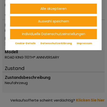
Reggio Emilia
Alle akzeptieren
Wichtiges
Auswahl speichern
Marke
Harley Davidson
Individuelle Datenschutzeinstellungen
Erstzulassung Jahr
2013
Cookie-Details
Datenschutzerklärung
Impressum
Modell
ROAD KING 110TH° ANNIVERSARY
Zustand
Zustandsbeschreibung
Neufahrzeug
Verkaufsofferte scheint verdächtig?
Klicken Sie hier