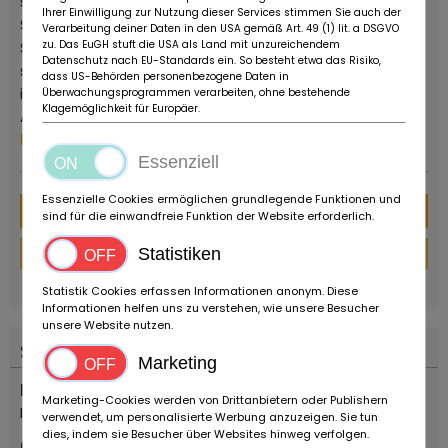
sowie eine wichtige Auswahl von über 150 Classic-,
Ihrer Einwilligung zur Nutzung dieser Services stimmen Sie auch der
Supercar- und YoungTimer-Fahrzeugen. Ruote da
Verarbeitung deiner Daten in den USA gemäß Art. 49 (1) lit. a DSGVO
zu. Das EuGH stuft die USA als Land mit unzureichendem
Sogno ist kein Museum oder eine private Sammlung,
Datenschutz nach EU-Standards ein. So besteht etwa das Risiko,
sondern ein kommerzieller Betreiber, der in der Lage
dass US-Behörden personenbezogene Daten in
ist, die Wünsche von Sammlern und Liebhabern von
Überwachungsprogrammen verarbeiten, ohne bestehende
Klagemöglichkeit für Europäer.
Autos und Motorrädern jeden Alters zu erfüllen.
Mehr von diesem Händler
Essenziell
Essenzielle Cookies ermöglichen grundlegende Funktionen und
Nachricht
sind für die einwandfreie Funktion der Website erforderlich.
Finanzierungs-Rechner
Statistiken
powered by
tarifcheck
Statistik Cookies erfassen Informationen anonym. Diese
Informationen helfen uns zu verstehen, wie unsere Besucher
unsere Website nutzen.
Standort
Marketing
Land
Marketing-Cookies werden von Drittanbietern oder Publishern
Italien
verwendet, um personalisierte Werbung anzuzeigen. Sie tun
dies, indem sie Besucher über Websites hinweg verfolgen.
Ort