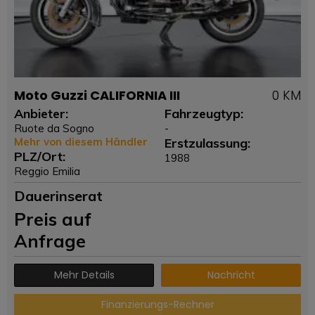
Moto Guzzi CALIFORNIA III
0 KM
Anbieter:
Fahrzeugtyp:
Ruote da Sogno
-
Mehr von diesem Händler
Erstzulassung:
PLZ/Ort:
1988
Reggio Emilia
Dauerinserat
Preis auf
Anfrage
Mehr Details
Nachricht
Finanzierungs-Rechner