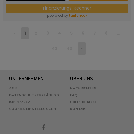
Finanzierungs-Rechner
powered by
tarifcheck
‹
1
2
3
4
5
6
7
8
...
42
43
›
UNTERNEHMEN
ÜBER UNS
AGB
NACHRICHTEN
DATENSCHUTZERKLÄRUNG
FAQ
IMPRESSUM
ÜBER BIDABIKE
COOKIES EINSTELLUNGEN
KONTAKT