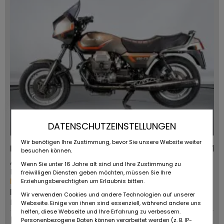
DATENSCHUTZEINSTELLUNGEN
Wir benötigen Ihre Zustimmung, bevor Sie unsere Website weiter
Moto Guzzi T5
0 KM
besuchen können.
Anbieter:
Fahrzeugtyp:
Wenn Sie unter 16 Jahre alt sind und Ihre Zustimmung zu
Ruote da Sogno
-
freiwilligen Diensten geben möchten, müssen Sie Ihre
Mehr von diesem Händler
Erstzulassung:
Erziehungsberechtigten um Erlaubnis bitten.
PLZ/Ort:
1984
Wir verwenden Cookies und andere Technologien auf unserer
Reggio Emilia
Webseite. Einige von ihnen sind essenziell, während andere uns
helfen, diese Webseite und Ihre Erfahrung zu verbessern.
Dauerinserat
Personenbezogene Daten können verarbeitet werden (z. B. IP-