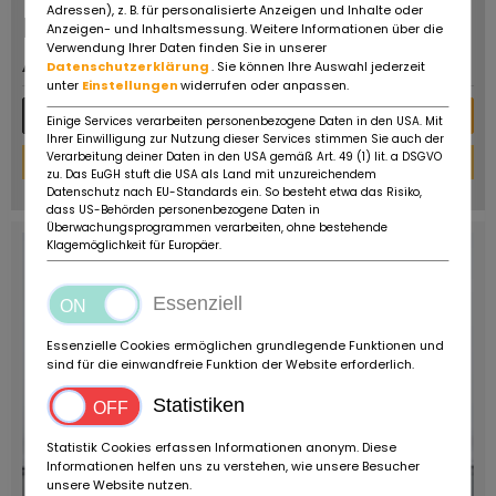
Adressen), z. B. für personalisierte Anzeigen und Inhalte oder
Preis auf
Anzeigen- und Inhaltsmessung. Weitere Informationen über die
Verwendung Ihrer Daten finden Sie in unserer
Anfrage
Datenschutzerklärung
. Sie können Ihre Auswahl jederzeit
unter
Einstellungen
widerrufen oder anpassen.
Mehr Details
Nachricht
Einige Services verarbeiten personenbezogene Daten in den USA. Mit
Ihrer Einwilligung zur Nutzung dieser Services stimmen Sie auch der
Verarbeitung deiner Daten in den USA gemäß Art. 49 (1) lit. a DSGVO
Finanzierungs-Rechner
zu. Das EuGH stuft die USA als Land mit unzureichendem
powered by
tarifcheck
Datenschutz nach EU-Standards ein. So besteht etwa das Risiko,
dass US-Behörden personenbezogene Daten in
Überwachungsprogrammen verarbeiten, ohne bestehende
Klagemöglichkeit für Europäer.
Essenziell
Essenzielle Cookies ermöglichen grundlegende Funktionen und
sind für die einwandfreie Funktion der Website erforderlich.
Statistiken
Statistik Cookies erfassen Informationen anonym. Diese
Informationen helfen uns zu verstehen, wie unsere Besucher
unsere Website nutzen.