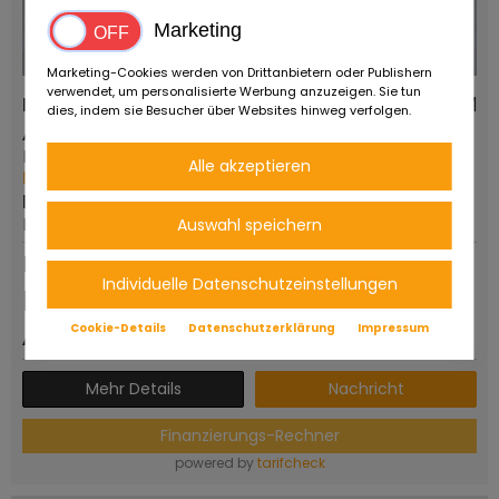
Marketing
Marketing-Cookies werden von Drittanbietern oder Publishern
verwendet, um personalisierte Werbung anzuzeigen. Sie tun
Ducati MONSTER M 750
0 KM
dies, indem sie Besucher über Websites hinweg verfolgen.
Anbieter:
Fahrzeugtyp:
Ruote da Sogno
-
Alle akzeptieren
Mehr von diesem Händler
Erstzulassung:
PLZ/Ort:
2026
Auswahl speichern
Reggio Emilia
Dauerinserat
Individuelle Datenschutzeinstellungen
Preis auf
Anfrage
Cookie-Details
Datenschutzerklärung
Impressum
Mehr Details
Nachricht
Finanzierungs-Rechner
powered by
tarifcheck