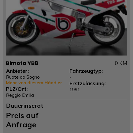
Bimota YB8
0 KM
Anbieter:
Fahrzeugtyp:
Ruote da Sogno
-
Mehr von diesem Händler
Erstzulassung:
PLZ/Ort:
1991
Reggio Emilia
Dauerinserat
Preis auf
Anfrage