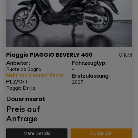
Piaggio PIAGGIO BEVERLY 400
0 KM
Anbieter:
Fahrzeugtyp:
Ruote da Sogno
-
Mehr von diesem Händler
Erstzulassung:
PLZ/Ort:
2007
Reggio Emilia
Dauerinserat
Preis auf
Anfrage
Mehr Details
Nachricht