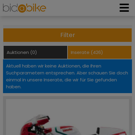
Filter
Auktionen (0)
Inserate (426)
Aktuell haben wir keine Auktionen, die Ihren
Suchparametern entsprechen. Aber schauen Sie doch
einmal in unsere Inserate, die wir für Sie gefunden
haben.