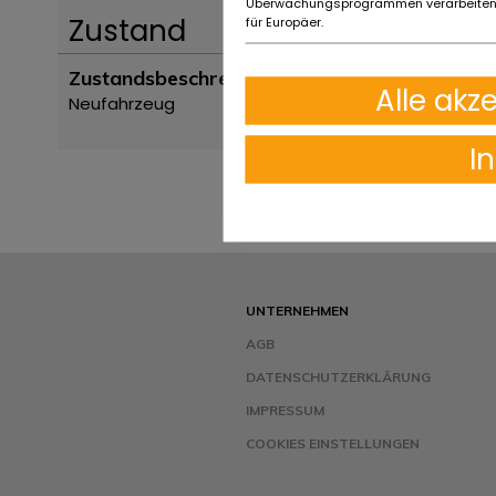
Überwachungsprogrammen verarbeiten,
Zustand
für Europäer.
Zustandsbeschreibung
Alle akz
Neufahrzeug
I
UNTERNEHMEN
AGB
DATENSCHUTZERKLÄRUNG
IMPRESSUM
COOKIES EINSTELLUNGEN