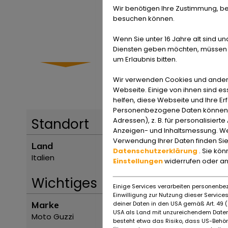
Wir benötigen Ihre Zustimmung, be
besuchen können.
Wenn Sie unter 16 Jahre alt sind un
Diensten geben möchten, müssen S
um Erlaubnis bitten.
Wir verwenden Cookies und ander
Webseite. Einige von ihnen sind e
helfen, diese Webseite und Ihre Er
Personenbezogene Daten können ve
Standort
Adressen), z. B. für personalisiert
Anzeigen- und Inhaltsmessung. We
Verwendung Ihrer Daten finden Sie
Land
Datenschutzerklärung
. Sie kö
Italien
Einstellungen
widerrufen oder a
Wichtiges
Einige Services verarbeiten personenbez
Einwilligung zur Nutzung dieser Servic
Marke
deiner Daten in den USA gemäß Art. 49 (1
USA als Land mit unzureichendem Daten
Moto Guzzi
besteht etwa das Risiko, dass US-Behö