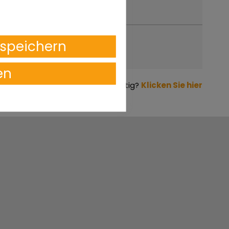
speichern
en
Verkaufsofferte scheint verdächtig?
Klicken Sie hier