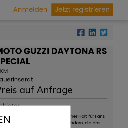
Anmelden
Jetzt registrieren
MOTO GUZZI DAYTONA RS
SPECIAL
 KM
auerinserat
reis auf Anfrage
nbieter
EN
ote da Sogno, ist ein obligatorischer Halt für Fans
n Oldtimern und Oldtimer-Motorrädern, die das