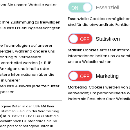
au
vor Sie unsere Website weiter
Essenziell
Va
˅ 
8.
Essenzielle Cookies ermögliche
60
d Ihre Zustimmung zu freiwilligen
sind für die einwandfreie Funktio
pe
ie Ihre Erziehungsberechtigten
zu
Statistiken
15
e Technologien auf unserer
Fa
Statistik Cookies erfassen Info
ssenziell, während andere uns
ei
Informationen helfen uns zu ver
fahrung zu verbessern.
Be
unsere Website nutzen.
rarbeitet werden (z. B. IP-
Sa
e Anzeigen und Inhalte oder
itere Informationen über die
Mo
Marketing
 in unserer
M
Ort
nnen Ihre Auswahl jederzeit unter
Marketing-Cookies werden von Dr
Reggio Emilia
npassen.
verwendet, um personalisierte W
indem sie Besucher über Websit
ogene Daten in den USA. Mit Ihrer
es stimmen Sie auch der Verarbeitung
Erstzulassung Jahr
Model
) lit. a DSGVO zu. Das EuGH stuft die
schutz nach EU-Standards ein. So
1998
DAYTO
rden personenbezogene Daten in