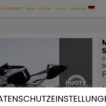
Über BIDaBIKE
News
Partner
Scouts
Garantie
0
D
P
A
ATENSCHUTZEINSTELLUNG
Ru
vo