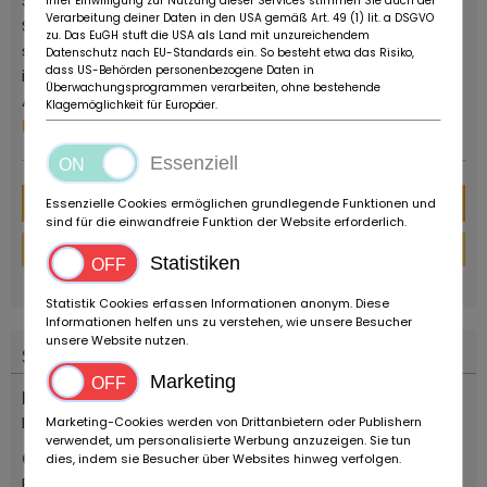
Supercar- und YoungTimer-Fahrzeugen. Ruote da
Ihrer Einwilligung zur Nutzung dieser Services stimmen Sie auch der
Verarbeitung deiner Daten in den USA gemäß Art. 49 (1) lit. a DSGVO
Sogno ist kein Museum oder eine private Sammlung,
zu. Das EuGH stuft die USA als Land mit unzureichendem
sondern ein kommerzieller Betreiber, der in der Lage
Datenschutz nach EU-Standards ein. So besteht etwa das Risiko,
dass US-Behörden personenbezogene Daten in
ist, die Wünsche von Sammlern und Liebhabern von
Überwachungsprogrammen verarbeiten, ohne bestehende
Autos und Motorrädern jeden Alters zu erfüllen.
Klagemöglichkeit für Europäer.
Mehr von diesem Händler
Essenziell
Nachricht
Essenzielle Cookies ermöglichen grundlegende Funktionen und
sind für die einwandfreie Funktion der Website erforderlich.
Finanzierungs-Rechner
Statistiken
powered by
tarifcheck
Statistik Cookies erfassen Informationen anonym. Diese
Informationen helfen uns zu verstehen, wie unsere Besucher
unsere Website nutzen.
Standort
Marketing
Land
Italien
Marketing-Cookies werden von Drittanbietern oder Publishern
verwendet, um personalisierte Werbung anzuzeigen. Sie tun
Ort
dies, indem sie Besucher über Websites hinweg verfolgen.
Reggio Emilia