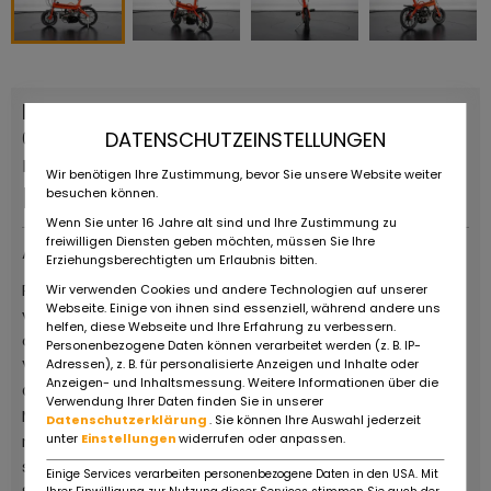
PRAM PRAM CICLOMOTORE PIEGHEVOLE
DATENSCHUTZEINSTELLUNGEN
0 KM
Dauerinserat
Wir benötigen Ihre Zustimmung, bevor Sie unsere Website weiter
Preis auf Anfrage
besuchen können.
Wenn Sie unter 16 Jahre alt sind und Ihre Zustimmung zu
freiwilligen Diensten geben möchten, müssen Sie Ihre
Anbieter
Erziehungsberechtigten um Erlaubnis bitten.
Ruote da Sogno, ist ein obligatorischer Halt für Fans
Wir verwenden Cookies und andere Technologien auf unserer
Webseite. Einige von ihnen sind essenziell, während andere uns
von Oldtimern und Oldtimer-Motorrädern, die das
helfen, diese Webseite und Ihre Erfahrung zu verbessern.
außergewöhnliche Gebiet des italienischen Motor
Personenbezogene Daten können verarbeitet werden (z. B. IP-
Valley besuchen. Der große Showroom von über 8.000
Adressen), z. B. für personalisierte Anzeigen und Inhalte oder
Anzeigen- und Inhaltsmessung. Weitere Informationen über die
Quadratmetern beherbergt eine Auswahl von 600
Verwendung Ihrer Daten finden Sie in unserer
Motorrädern aller Epochen und Marken, alle perfekt
Datenschutzerklärung
. Sie können Ihre Auswahl jederzeit
unter
Einstellungen
widerrufen oder anpassen.
restauriert und fahrbereit, vor allem aber zum Verkauf,
sowie eine wichtige Auswahl von über 150 Classic-,
Einige Services verarbeiten personenbezogene Daten in den USA. Mit