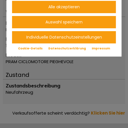
Alle akzeptieren
Wichtiges
Auswahl speichern
Marke
Pram
Individuelle Datenschutzeinstellungen
Erstzulassung Jahr
1979
Cookie-Details
Datenschutzerklärung
Impressum
Modell
PRAM CICLOMOTORE PIEGHEVOLE
Zustand
Zustandsbeschreibung
Neufahrzeug
Verkaufsofferte scheint verdächtig?
Klicken Sie hier