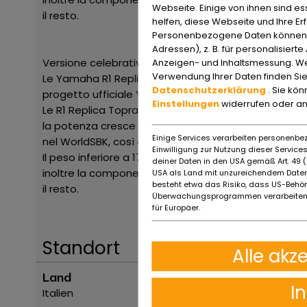
Webseite. Einige von ihnen sind e
il resto.
helfen, diese Webseite und Ihre Er
Personenbezogene Daten können ve
Adressen), z. B. für personalisiert
Versione celebrativa della R1 campione del mondo su
Anzeigen- und Inhaltsmessung. We
Verwendung Ihrer Daten finden Sie
Le Yamaha R1 Replica Toprak sono costruite da Cres
Datenschutzerklärung
. Sie kö
progetto ufficiale Yamaha WorldSBK.
Einstellungen
widerrufen oder a
Le R1 Replica Toprak sono pronto pista modificate pe
la potenza cresce a 205 CV alla ruota – 20 CV rispet
Einige Services verarbeiten personenbez
nel WorldSBK, così come la più recente ECU da gara
Einwilligung zur Nutzung dieser Servic
Il peso inferiore a 175 kg con tutti i fluidi , vale 
deiner Daten in den USA gemäß Art. 49 (1
inoltre la componentistica pregiata, sospensioni Ohl
USA als Land mit unzureichendem Daten
besteht etwa das Risiko, dass US-Behö
il resto.
Überwachungsprogrammen verarbeiten,
für Europäer.
Standort
Alle akz
Land
I
Italien