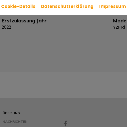
Cookie-Details
Datenschutzerklärung
Impressum
Erstzulassung Jahr
Model
2022
YZF R1
ÜBER UNS
NACHRICHTEN