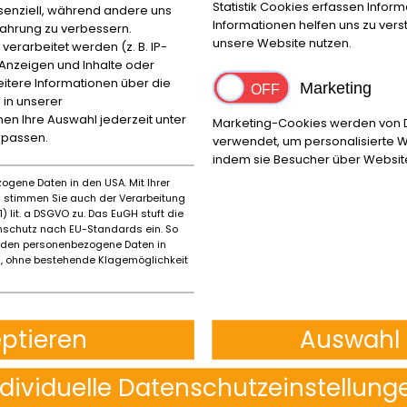
Statistik Cookies erfassen Info
ssenziell, während andere uns
Informationen helfen uns zu ver
fahrung zu verbessern.
unsere Website nutzen.
rarbeitet werden (z. B. IP-
e Anzeigen und Inhalte oder
perbike nel 2021 con Toprak Razgatlıoğlu, modello realizzato
itere Informationen über die
Marketing
 in unserer
cent Racing Pro Shop sfruttando l'esperienza e le competenz
nnen Ihre Auswahl jederzeit unter
Marketing-Cookies werden von Dr
npassen.
verwendet, um personalisierte W
r offrire il massimo delle prestazioni:
indem sie Besucher über Websit
to alla R1 standard – con un'erogazione lineare di coppia gra
ogene Daten in den USA. Mit Ihrer
 GYTR.
es stimmen Sie auch der Verarbeitung
a dire -26 kg rispetto alla versione standard della moto, perme
) lit. a DSGVO zu. Das EuGH stuft die
ins, piastra superiore della forcella factory, cerchi Marches
schutz nach EU-Standards ein. So
rden personenbezogene Daten in
 ohne bestehende Klagemöglichkeit
eptieren
Auswahl 
Ort
ndividuelle Datenschutzeinstellung
Reggio Emilia