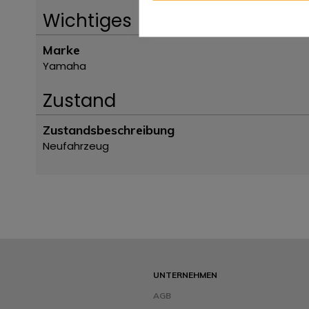
Wichtiges
Marke
Yamaha
Zustand
Zustandsbeschreibung
Neufahrzeug
UNTERNEHMEN
AGB