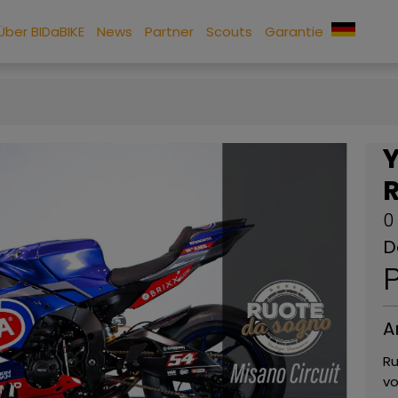
Über BIDaBIKE
News
Partner
Scouts
Garantie
R
0
D
P
A
Ru
vo