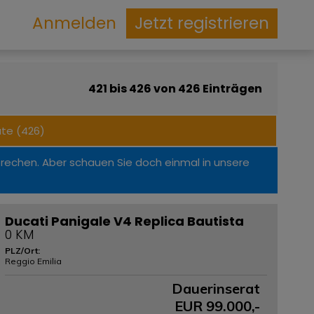
Anmelden
Jetzt registrieren
421 bis 426 von 426 Einträgen
ate (426)
prechen. Aber schauen Sie doch einmal in unsere
Ducati Panigale V4 Replica Bautista
0 KM
PLZ/Ort:
Reggio Emilia
Dauerinserat
EUR
99.000
,-