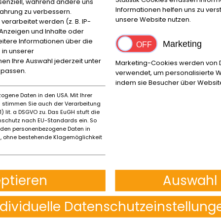
ssenziell, während andere uns
Emilia
Informationen helfen uns zu ver
fahrung zu verbessern.
Dauerinserat
unsere Website nutzen.
rarbeitet werden (z. B. IP-
EUR
105.000
,-
e Anzeigen und Inhalte oder
itere Informationen über die
Marketing
 in unserer
Mehr Details
nnen Ihre Auswahl jederzeit unter
Marketing-Cookies werden von Dr
npassen.
verwendet, um personalisierte W
Nachricht
indem sie Besucher über Websit
ogene Daten in den USA. Mit Ihrer
Finanzierungs-
es stimmen Sie auch der Verarbeitung
Rechner
) lit. a DSGVO zu. Das EuGH stuft die
powered by
tarifcheck
schutz nach EU-Standards ein. So
rden personenbezogene Daten in
 ohne bestehende Klagemöglichkeit
Ducati 1299 PANIGALE SUPERLEGGERA
0 KM
PLZ/Ort:
eptieren
Auswahl 
Reggio Emilia
Dauerinserat
ndividuelle Datenschutzeinstellung
EUR
125.000
,-