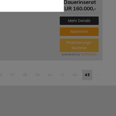
Dauerinserat
EUR
160.000
,-
Mehr Details
Nachricht
Finanzierungs-
Rechner
powered by
tarifcheck
6
37
38
39
40
41
42
43
›