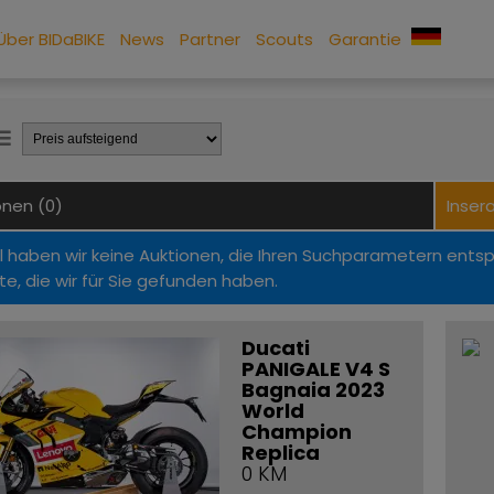
Über BIDaBIKE
News
Partner
Scouts
Garantie
onen (0)
Inser
l haben wir keine Auktionen, die Ihren Suchparametern ents
te, die wir für Sie gefunden haben.
Ducati
PANIGALE V4 S
Bagnaia 2023
World
Champion
Replica
0 KM