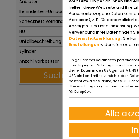
Webseite. Einige von ihnen sind e
Anbieter
helfen, diese Webseite und Ihre Er
Behinderten-Umbau
Personenbezogene Daten können ve
Adressen), z. B. für personalisiert
Scheckheft vorhanden
Anzeigen- und Inhaltsmessung. We
HU
Verwendung Ihrer Daten finden Sie
Datenschutzerklärung
. Sie kö
Unfallbeschreibung
Einstellungen
widerrufen oder a
Zylinder
Einige Services verarbeiten personenbez
Anzahl Vorbesitzer
Einwilligung zur Nutzung dieser Servic
deiner Daten in den USA gemäß Art. 49 (1
Suchen
USA als Land mit unzureichendem Daten
besteht etwa das Risiko, dass US-Behö
Überwachungsprogrammen verarbeiten,
für Europäer.
Alle akz
I