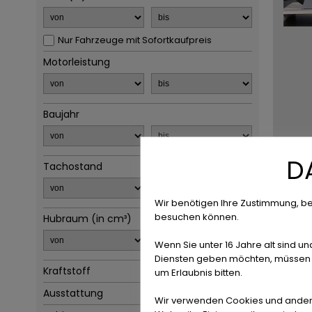
Nur Fahrzeuge mit Sofortkaufpreis
Motorleistung
Baujahr
D
Tachostand
Wir benötigen Ihre Zustimmung, be
besuchen können.
Hubraum (in cm³)
Wenn Sie unter 16 Jahre alt sind un
Diensten geben möchten, müssen S
Kraftstoff
um Erlaubnis bitten.
Ausstattung
Wir verwenden Cookies und ander