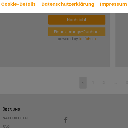
Cookie-Details
Datenschutzerklärung
Impressum
Mehr Details
Nachricht
Finanzierungs-Rechner
powered by
tarifcheck
‹
1
2
...
3
ÜBER UNS
NACHRICHTEN
FAQ