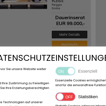
PLZ/Ort:
Reggio
Emilia
Dauerinserat
EUR
99.000
,-
Mehr Details
Nachricht
ATENSCHUTZEINSTELLUNG
Finanzierungs-
Rechner
powered by
tarifcheck
vor Sie unsere Website weiter
Essenziell
Ducati DUCATI
Essenzielle Cookies ermögliche
d Ihre Zustimmung zu freiwilligen
DESMOSEDICI
sind für die einwandfreie Funktio
ie Ihre Erziehungsberechtigten
RR
0 KM
Statistiken
PLZ/Ort:
e Technologien auf unserer
Reggio
Statistik Cookies erfassen Info