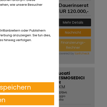
Dauerinserat
stehen, wie unsere Besucher
EUR
120.000
,-
Mehr Details
ittanbietern oder Publishern
Nachricht
erbung anzuzeigen. Sie tun dies,
es hinweg verfolgen.
Finanzierungs-
Rechner
powered by
tarifcheck
Ducati
DESMOSEDICI
RR
speichern
0 KM
PLZ/Ort:
Reggio
en
Emilia