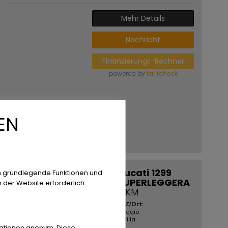
Mehr Details
Nachricht
Finanzierungs-Rechner
powered by
tarifcheck
EN
Ducati 1299
n grundlegende Funktionen und
SUPERLEGGERA
n der Website erforderlich.
0 KM
PLZ/Ort:
Reggio
Emilia
rmationen anonym. Diese