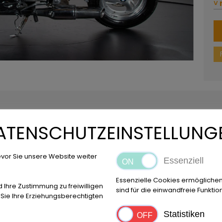
˅ 
8.
60
pe
zu
15
Fa
ei
Be
Sa
Mo
M
ATENSCHUTZEINSTELLUNG
vor Sie unsere Website weiter
Essenziell
Essenzielle Cookies ermögliche
d Ihre Zustimmung zu freiwilligen
sind für die einwandfreie Funktio
ie Ihre Erziehungsberechtigten
Statistiken