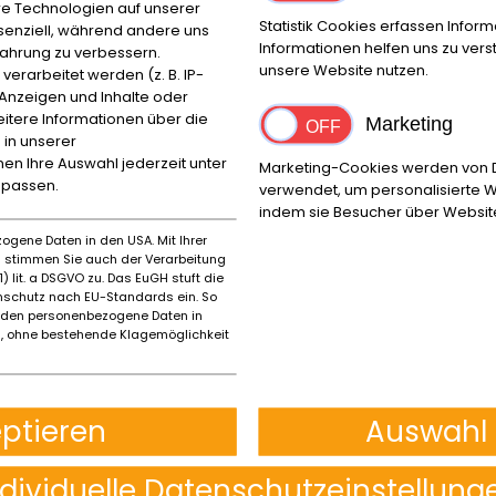
e Technologien auf unserer
Statistik Cookies erfassen Info
ssenziell, während andere uns
Informationen helfen uns zu ver
fahrung zu verbessern.
unsere Website nutzen.
rarbeitet werden (z. B. IP-
e Anzeigen und Inhalte oder
itere Informationen über die
Marketing
 in unserer
nnen Ihre Auswahl jederzeit unter
Marketing-Cookies werden von Dr
npassen.
verwendet, um personalisierte W
indem sie Besucher über Websit
ogene Daten in den USA. Mit Ihrer
es stimmen Sie auch der Verarbeitung
) lit. a DSGVO zu. Das EuGH stuft die
schutz nach EU-Standards ein. So
rden personenbezogene Daten in
 ohne bestehende Klagemöglichkeit
eptieren
Auswahl 
Ort
ndividuelle Datenschutzeinstellung
Reggio Emilia