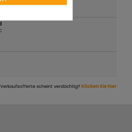
l
C
Verkaufsofferte scheint verdächtig?
Klicken Sie hier