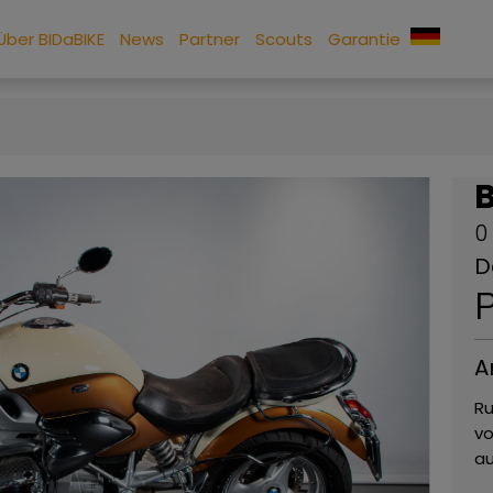
Über BIDaBIKE
News
Partner
Scouts
Garantie
0
D
P
A
Ru
vo
au
Va