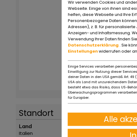
Wir verwenden Cookies und ander
Webseite. Einige von ihnen sind e
helfen, diese Webseite und Ihre Er
Personenbezogene Daten können ve
Adressen), z. B. für personalisiert
Anzeigen- und Inhaltsmessung. We
Verwendung Ihrer Daten finden Sie
Datenschutzerklärung
. Sie kö
Einstellungen
widerrufen oder a
Einige Services verarbeiten personenbez
Einwilligung zur Nutzung dieser Servic
deiner Daten in den USA gemäß Art. 49 (1
USA als Land mit unzureichendem Daten
besteht etwa das Risiko, dass US-Behö
Überwachungsprogrammen verarbeiten,
für Europäer.
Standort
Alle akz
Land
I
Italien