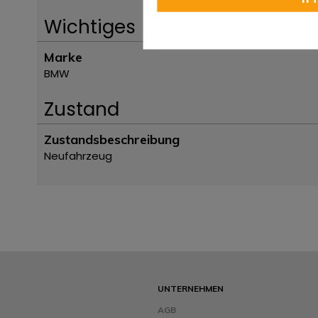
Wichtiges
Marke
BMW
Zustand
Zustandsbeschreibung
Neufahrzeug
UNTERNEHMEN
AGB