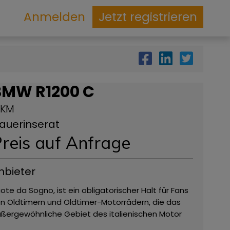
Anmelden
Jetzt registrieren
BMW R1200 C
 KM
auerinserat
reis auf Anfrage
nbieter
ote da Sogno, ist ein obligatorischer Halt für Fans
n Oldtimern und Oldtimer-Motorrädern, die das
ßergewöhnliche Gebiet des italienischen Motor
lley besuchen. Der große Showroom von über