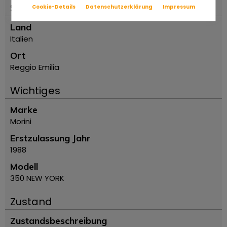
Standort
Cookie-Details
Datenschutzerklärung
Impressum
Land
Italien
Ort
Reggio Emilia
Wichtiges
Marke
Morini
Erstzulassung Jahr
1988
Modell
350 NEW YORK
Zustand
Zustandsbeschreibung