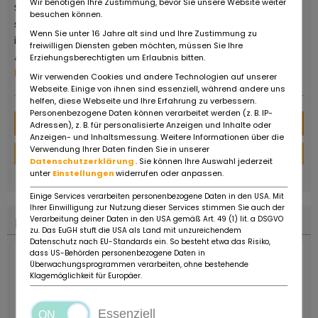
Wir benötigen Ihre Zustimmung, bevor Sie unsere Website weiter
Sogno ist kein Museum oder eine private Sammlung,
besuchen können.
sondern ein kommerzieller Betreiber, der in der Lage
Wenn Sie unter 16 Jahre alt sind und Ihre Zustimmung zu
ist, die Wünsche von Sammlern und Liebhabern von
freiwilligen Diensten geben möchten, müssen Sie Ihre
Autos und Motorrädern jeden Alters zu erfüllen.
Erziehungsberechtigten um Erlaubnis bitten.
Mehr von diesem Händler
Wir verwenden Cookies und andere Technologien auf unserer
Webseite. Einige von ihnen sind essenziell, während andere uns
helfen, diese Webseite und Ihre Erfahrung zu verbessern.
Personenbezogene Daten können verarbeitet werden (z. B. IP-
Nachricht
Adressen), z. B. für personalisierte Anzeigen und Inhalte oder
Anzeigen- und Inhaltsmessung. Weitere Informationen über die
Verwendung Ihrer Daten finden Sie in unserer
Finanzierungs-Rechner
Datenschutzerklärung
. Sie können Ihre Auswahl jederzeit
powered by
tarifcheck
unter
Einstellungen
widerrufen oder anpassen.
Einige Services verarbeiten personenbezogene Daten in den USA. Mit
Ihrer Einwilligung zur Nutzung dieser Services stimmen Sie auch der
Verarbeitung deiner Daten in den USA gemäß Art. 49 (1) lit. a DSGVO
Finanzierungs-Rechner
zu. Das EuGH stuft die USA als Land mit unzureichendem
Datenschutz nach EU-Standards ein. So besteht etwa das Risiko,
dass US-Behörden personenbezogene Daten in
Überwachungsprogrammen verarbeiten, ohne bestehende
Klagemöglichkeit für Europäer.
Essenziell