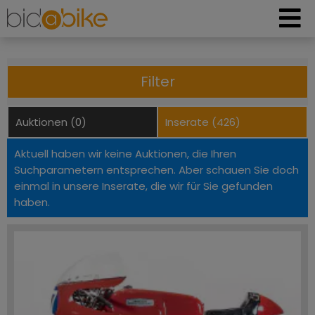
Filter
Auktionen (0)
Inserate (426)
Aktuell haben wir keine Auktionen, die Ihren
Suchparametern entsprechen. Aber schauen Sie doch
einmal in unsere Inserate, die wir für Sie gefunden
haben.