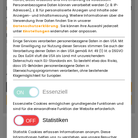
Personenbezogene Daten können verarbeitet werden (z. B. IP-
Honda VTR 1000 SP2
0 KM
Adressen), z. B. für personalisierte Anzeigen und Inhalte oder
Anbieter:
Fahrzeugtyp:
Anzeigen- und Inhaltsmessung. Weitere Informationen über die
Verwendung Ihrer Daten finden Sie in unserer
Ruote da Sogno
-
Datenschutzerklärung
. Sie können Ihre Auswahl jederzeit
Mehr von diesem Händler
Erstzulassung:
unter
Einstellungen
widerrufen oder anpassen.
PLZ/Ort:
2002
Reggio Emilia
Einige Services verarbeiten personenbezogene Daten in den USA. Mit
Ihrer Einwilligung zur Nutzung dieser Services stimmen Sie auch der
Dauerinserat
Verarbeitung deiner Daten in den USA gemäß Art. 49 (1) lit. a DSGVO
zu. Das EuGH stuft die USA als Land mit unzureichendem
Preis auf
Datenschutz nach EU-Standards ein. So besteht etwa das Risiko,
dass US-Behörden personenbezogene Daten in
Anfrage
Überwachungsprogrammen verarbeiten, ohne bestehende
Klagemöglichkeit für Europäer.
Mehr Details
Nachricht
Essenziell
Finanzierungs-Rechner
Essenzielle Cookies ermöglichen grundlegende Funktionen und
powered by
tarifcheck
sind für die einwandfreie Funktion der Website erforderlich.
Statistiken
Statistik Cookies erfassen Informationen anonym. Diese
Informationen helfen uns zu verstehen, wie unsere Besucher