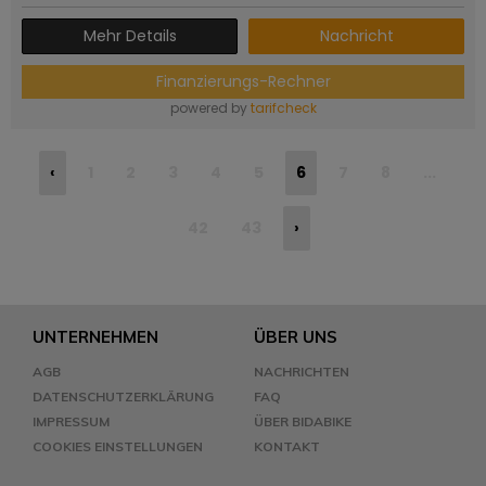
Mehr Details
Nachricht
Finanzierungs-Rechner
powered by
tarifcheck
‹
1
2
3
4
5
6
7
8
...
42
43
›
UNTERNEHMEN
ÜBER UNS
AGB
NACHRICHTEN
DATENSCHUTZERKLÄRUNG
FAQ
IMPRESSUM
ÜBER BIDABIKE
COOKIES EINSTELLUNGEN
KONTAKT