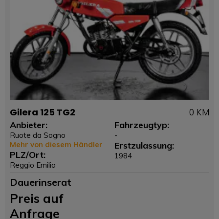
Gilera 125 TG2
0 KM
Anbieter:
Fahrzeugtyp:
Ruote da Sogno
-
Mehr von diesem Händler
Erstzulassung:
PLZ/Ort:
1984
Reggio Emilia
Dauerinserat
Preis auf
Anfrage