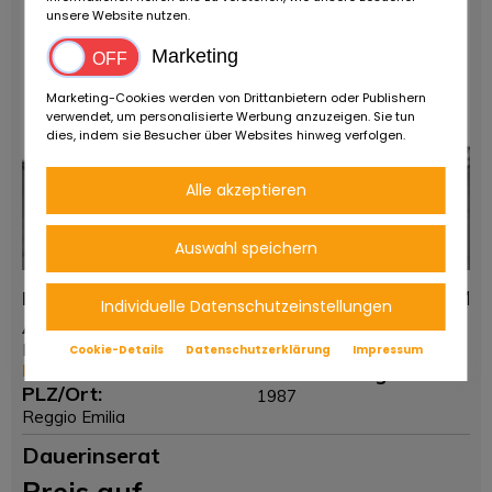
unsere Website nutzen.
Marketing
Marketing-Cookies werden von Drittanbietern oder Publishern
verwendet, um personalisierte Werbung anzuzeigen. Sie tun
dies, indem sie Besucher über Websites hinweg verfolgen.
Alle akzeptieren
Auswahl speichern
Piaggio Vespa PK 50 XL Rush
0 KM
Individuelle Datenschutzeinstellungen
Anbieter:
Fahrzeugtyp:
Ruote da Sogno
-
Cookie-Details
Datenschutzerklärung
Impressum
Mehr von diesem Händler
Erstzulassung:
PLZ/Ort:
1987
Reggio Emilia
Dauerinserat
Preis auf