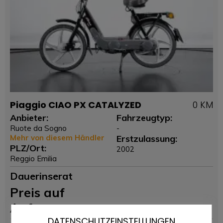
Piaggio CIAO PX CATALYZED
0 KM
Anbieter:
Fahrzeugtyp:
Ruote da Sogno
-
Mehr von diesem Händler
Erstzulassung:
PLZ/Ort:
2002
Reggio Emilia
Dauerinserat
Preis auf
Anfrage
DATENSCHUTZEINSTELLUNGEN