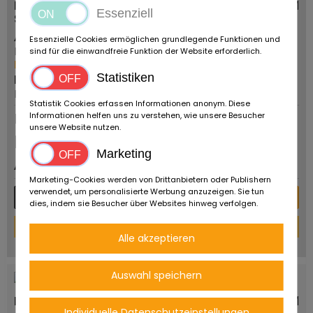
Bultaco 360 TSS "Tralla Super
0 KM
Essenziell
Sport"
Anbieter:
Fahrzeugtyp:
Essenzielle Cookies ermöglichen grundlegende Funktionen und
Ruote da Sogno
-
sind für die einwandfreie Funktion der Website erforderlich.
Mehr von diesem Händler
Erstzulassung:
Statistiken
PLZ/Ort:
1969
Reggio Emilia
Statistik Cookies erfassen Informationen anonym. Diese
Dauerinserat
Informationen helfen uns zu verstehen, wie unsere Besucher
unsere Website nutzen.
Preis auf
Marketing
Anfrage
Marketing-Cookies werden von Drittanbietern oder Publishern
verwendet, um personalisierte Werbung anzuzeigen. Sie tun
Mehr Details
Nachricht
dies, indem sie Besucher über Websites hinweg verfolgen.
Finanzierungs-Rechner
Alle akzeptieren
powered by
tarifcheck
Auswahl speichern
Moto Guzzi V65 LARIO
0 KM
Individuelle Datenschutzeinstellungen