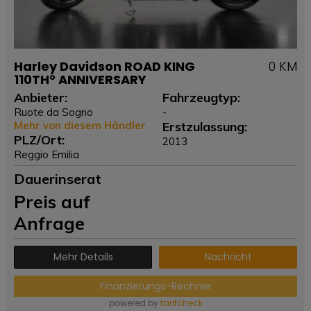
Harley Davidson ROAD KING
0 KM
110TH° ANNIVERSARY
Anbieter:
Fahrzeugtyp:
Ruote da Sogno
-
Mehr von diesem Händler
Erstzulassung:
PLZ/Ort:
2013
Reggio Emilia
Dauerinserat
Preis auf
Anfrage
Mehr Details
Nachricht
Finanzierungs-Rechner
powered by
tarifcheck