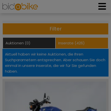
Filter
Auktionen (0)
Inserate (426)
Aktuell haben wir keine Auktionen, die Ihren
Suchparametern entsprechen. Aber schauen Sie doch
einmal in unsere Inserate, die wir für Sie gefunden
haben.