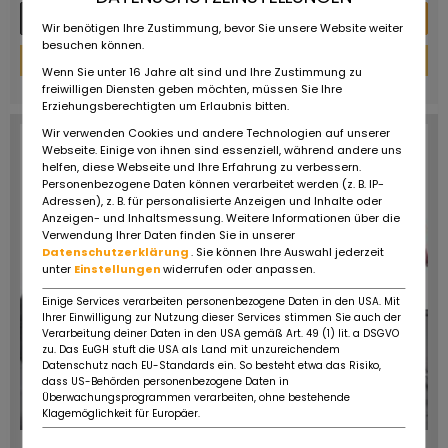
Mehr Details
Nachricht
Wir benötigen Ihre Zustimmung, bevor Sie unsere Website weiter
besuchen können.
Finanzierungs-Rechner
Wenn Sie unter 16 Jahre alt sind und Ihre Zustimmung zu
powered by
tarifcheck
freiwilligen Diensten geben möchten, müssen Sie Ihre
Erziehungsberechtigten um Erlaubnis bitten.
Wir verwenden Cookies und andere Technologien auf unserer
Webseite. Einige von ihnen sind essenziell, während andere uns
helfen, diese Webseite und Ihre Erfahrung zu verbessern.
Personenbezogene Daten können verarbeitet werden (z. B. IP-
Adressen), z. B. für personalisierte Anzeigen und Inhalte oder
Anzeigen- und Inhaltsmessung. Weitere Informationen über die
Verwendung Ihrer Daten finden Sie in unserer
Datenschutzerklärung
. Sie können Ihre Auswahl jederzeit
unter
Einstellungen
widerrufen oder anpassen.
Einige Services verarbeiten personenbezogene Daten in den USA. Mit
Ihrer Einwilligung zur Nutzung dieser Services stimmen Sie auch der
Verarbeitung deiner Daten in den USA gemäß Art. 49 (1) lit. a DSGVO
zu. Das EuGH stuft die USA als Land mit unzureichendem
Datenschutz nach EU-Standards ein. So besteht etwa das Risiko,
dass US-Behörden personenbezogene Daten in
Überwachungsprogrammen verarbeiten, ohne bestehende
Klagemöglichkeit für Europäer.