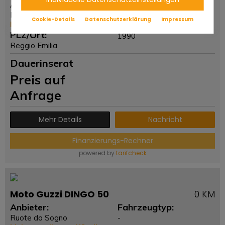
Anbieter:
Fahrzeugtyp:
Ruote da Sogno
-
Cookie-Details
Datenschutzerklärung
Impressum
Mehr von diesem Händler
Erstzulassung:
PLZ/Ort:
1990
Reggio Emilia
Dauerinserat
Preis auf
Anfrage
Mehr Details
Nachricht
Finanzierungs-Rechner
powered by
tarifcheck
Moto Guzzi DINGO 50
0 KM
Anbieter:
Fahrzeugtyp:
Ruote da Sogno
-